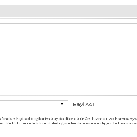
Bayi Adı
afından kişisel bilgilerim kaydedilerek ürün, hizmet ve kampanyala
türlü ticari elektronik ileti gönderilmesini ve diğer iletişim araç