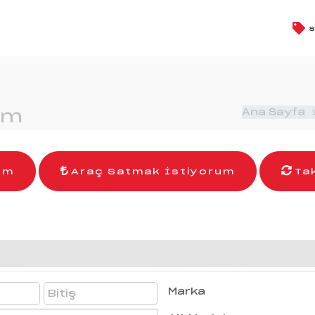
S
um
Ana Sayfa
um
Araç Satmak İstiyorum
Ta
Marka