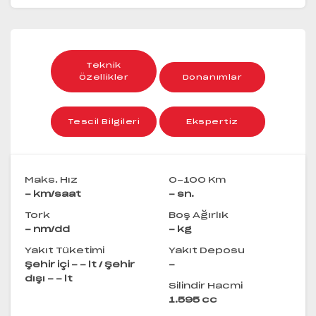
Teknik
Özellikler
Donanımlar
Tescil Bilgileri
Ekspertiz
Maks. Hız
0-100 Km
- km/saat
- sn.
Tork
Boş Ağırlık
- nm/dd
- kg
Yakıt Tüketimi
Yakıt Deposu
Şehir içi - - lt / Şehir
-
dışı - - lt
Silindir Hacmi
1.595 cc