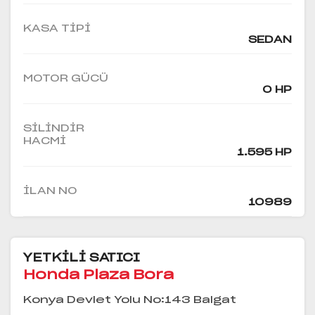
KASA TIPI
SEDAN
MOTOR GÜCÜ
0 HP
SILINDIR
HACMI
1.595 HP
İLAN NO
10989
YETKİLİ SATICI
Honda Plaza Bora
Konya Devlet Yolu No:143 Balgat