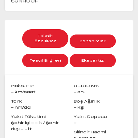
SUNROOF
Teknik
Özellikler
Donanımlar
Tescil Bilgileri
Ekspertiz
Maks. Hız
0-100 Km
- km/saat
- sn.
Tork
Boş Ağırlık
- nm/dd
- kg
Yakıt Tüketimi
Yakıt Deposu
Şehir içi - - lt / Şehir
-
dışı - - lt
Silindir Hacmi