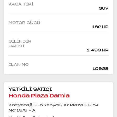
KASA TIPI
SUV
MOTOR GÜCÜ
182 HP
SILINDIR
HACMI
1.499 HP
İLAN NO
10928
YETKİLİ SATICI
Honda Plaza Damla
Kozyatağı E-5 Yanyolu Ar Plaza E Blok
No:13/3 - A