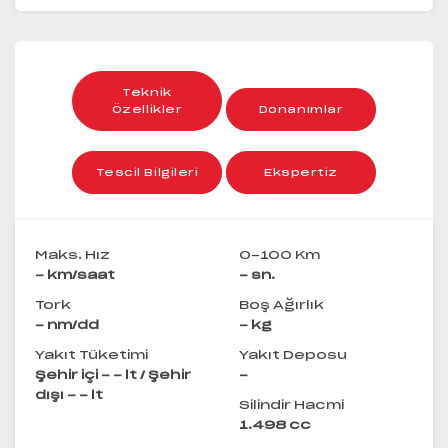
Teknik
Özellikler
Donanımlar
Tescil Bilgileri
Ekspertiz
Maks. Hız
0-100 Km
- km/saat
- sn.
Tork
Boş Ağırlık
- nm/dd
- kg
Yakıt Tüketimi
Yakıt Deposu
Şehir içi - - lt / Şehir
-
dışı - - lt
Silindir Hacmi
1.498 cc