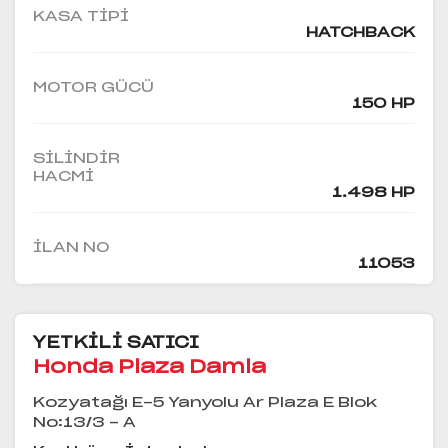
KASA TIPI
HATCHBACK
MOTOR GÜCÜ
150 HP
SILINDIR
HACMI
1.498 HP
İLAN NO
11053
YETKİLİ SATICI
Honda Plaza Damla
Kozyatağı E-5 Yanyolu Ar Plaza E Blok
No:13/3 - A